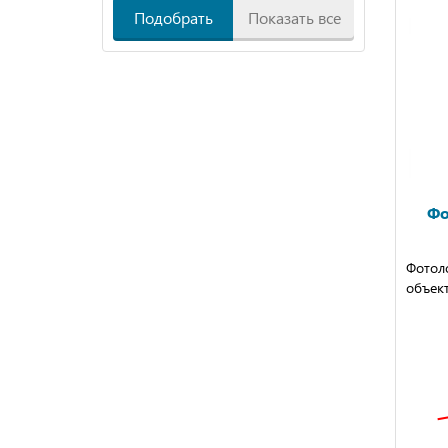
Подобрать
Показать все
Фо
Фотол
объект