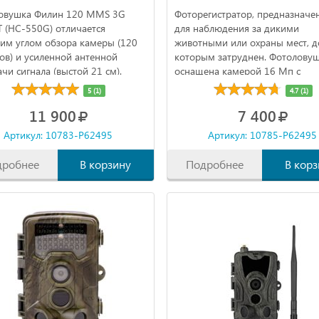
овушка Филин 120 MMS 3G
Фоторегистратор, предназначе
 (HC-550G) отличается
для наблюдения за дикими
им углом обзора камеры (120
животными или охраны мест, д
ов) и усиленной антенной
которым затруднен. Фотолову
чи сигнала (выстой 21 см).
оснащена камерой 16 Мп с
 движения срабатывает за 1-2
возможностью ночной съемки.
5 (1)
4.7 (1)
ы, а MMS с фото Вы получите в
11 900
7 400
е 60 секунд. Фотоловушка
т видео с частотой 30 кадров в
Артикул: 10783-P62495
Артикул: 10785-P62495
ду. Меню прибора полностью на
м языке.
дробнее
В корзину
Подробнее
В корз