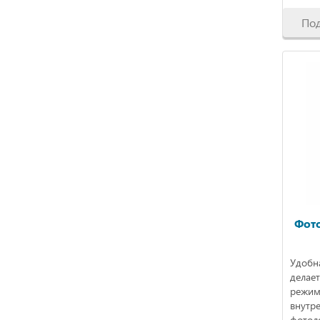
По
Фото
Удобн
делает
режим
внутр
фотол