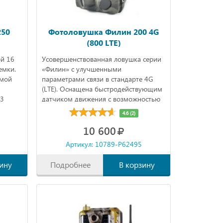
250
Фотоловушка Филин 200 4G
(800 LTE)
й 16
Усовершенствованная ловушка серии
емки.
«Филин» с улучшенными
емой
параметрами связи в стандарте 4G
(LTE). Оснащена быстродействующим
,3
датчиком движения с возможностью
GSM
регулировки чувствительности.
4.6 (2)
10 600
Артикул: 10789-P62495
ину
Подробнее
В корзину