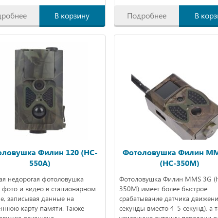
дробнее
В корзину
Подробнее
В корз
ловушка Филин 120 (HC-
Фотоловушка Филин MM
550A)
(HC-350M)
ая недорогая фотоловушка
Фотоловушка Филин MMS 3G (
 фото и видео в стационарном
350M) имеет более быстрое
е, записывая данные на
срабатывание датчика движени
еннюю карту памяти. Также
секунды вместо 4-5 секунд), а 
овушка оснащена
усиленную антенну передачи с