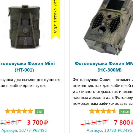
Акция скидка 20%
толовушка Филин Mini
Фотоловушка Филин MM
(HT-001)
(HC-300M)
овушка для съемки движущихся
Фотоловушка Филин - незаме
ов в любое время суток
помощник, как для любителей 
и активного отдыха, так и влад
частных домов и дач. Фотолов
поможет вам зафиксировать вс
передвижения в интересующем
5 (1)
4.6 (2)
участке.
5286
3 700
11143
7 800
Артикул: 10777-P62495
Артикул: 10780-P62495