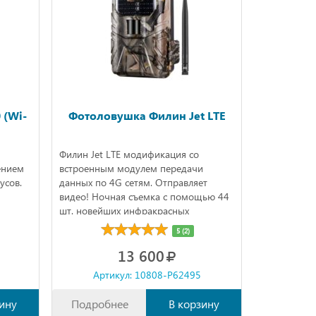
 (Wi-
Фотоловушка Филин Jet LTE
Филин Jet LTE модификация со
ением
встроенным модулем передачи
усов.
данных по 4G сетям. Отправляет
видео! Ночная съемка с помощью 44
шт. новейших инфракрасных
ами
светодиодов.
5 (2)
ки
13 600
алью
Артикул: 10808-P62495
ину
Подробнее
В корзину