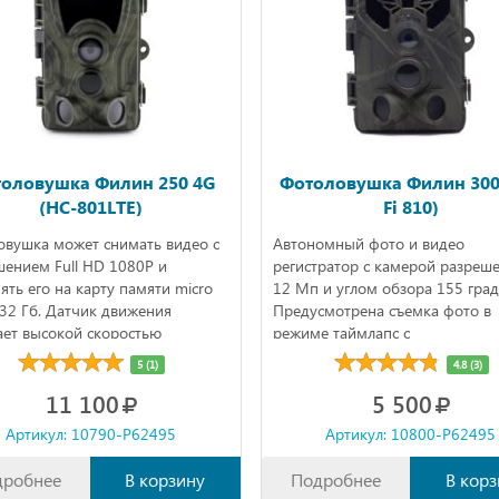
оловушка Филин 250 4G
Фотоловушка Филин 300
(HC-801LTE)
Fi 810)
овушка может снимать видео с
Автономный фото и видео
шением Full HD 1080P и
регистратор с камерой разреш
ять его на карту памяти micro
12 Мп и углом обзора 155 град
32 Гб. Датчик движения
Предусмотрена съемка фото в
ает высокой скоростью
режиме таймлапс с
ывания – всего 0,3 секунды и
программируемыми интервал
5 (1)
4.8 (3)
цией до 20 метров.
времени. Для удобства настрой
11 100
5 500
режимов аппарата в нем
предусмотрен дисплей диагон
Артикул: 10790-P62495
Артикул: 10800-P62495
2,4 дюйма.
дробнее
В корзину
Подробнее
В корз