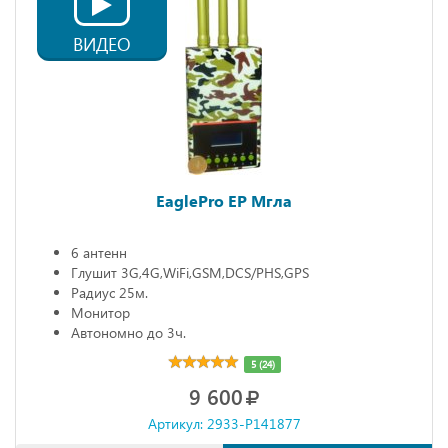
ВИДЕО
EaglePro EP Мгла
6 антенн
Глушит 3G,4G,WiFi,GSM,DCS/PHS,GPS
Радиус 25м.
Монитор
Автономно до 3ч.
5 (24)
9 600
Артикул: 2933-P141877