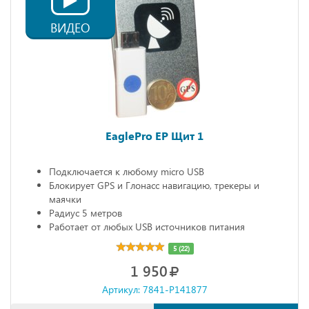
ВИДЕО
EaglePro EP Щит 1
Подключается к любому micro USB
Блокирует GPS и Глонасс навигацию, трекеры и
маячки
Радиус 5 метров
Работает от любых USB источников питания
Габариты: 68х20х10 мм
5 (22)
1 950
Артикул: 7841-P141877