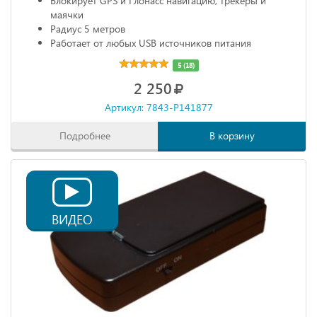
Блокирует GPS и Глонасс навигацию, трекеры и
маячки
Радиус 5 метров
Работает от любых USB источников питания
Габариты: 68х20х10 мм
5 (18)
2 250
Артикул: 7843-P141877
Подробнее
В корзину
ВИДЕО