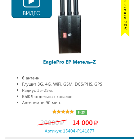
Акция скидка 20%
ВИДЕО
EaglePro EP Метель-Z
6 антенн
Глушит 3G, 4G, WiFi, GSM, DCS/PHS, GPS
Радиус 15-25м.
ВЫКЛ отдельных каналов
Автономно 90 мин.
5 (20)
20000
14 000
Артикул: 15404-P141877