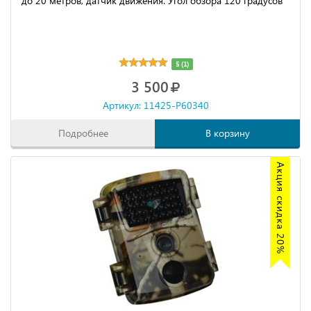
до 20 метров, датчик движения. Угол обзора 120 градусов
5 (1)
3 500
Артикул: 11425-P60340
Подробнее
В корзину
Акция скидка 20%