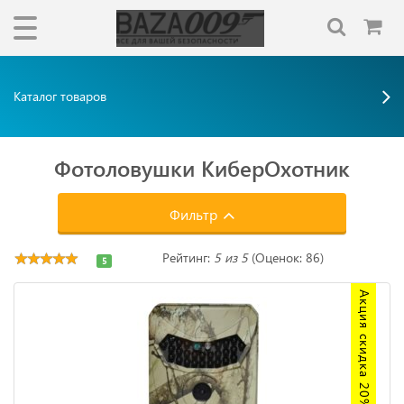
Каталог товаров
Фотоловушки КиберОхотник
Фильтр
Рейтинг:
5 из 5
(Оценок: 86)
5
Акция скидка 20%