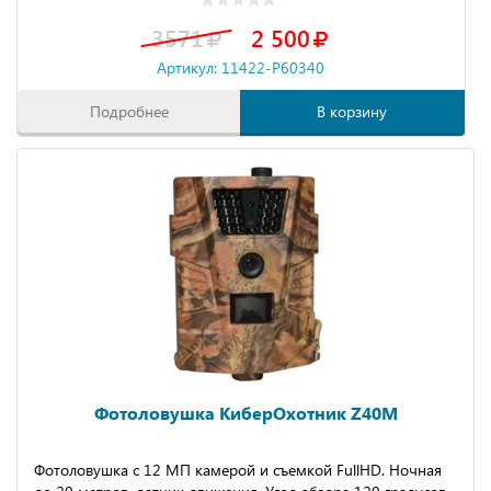
3571
2 500
Артикул: 11422-P60340
Подробнее
В корзину
Фотоловушка КиберОхотник Z40M
Фотоловушка с 12 МП камерой и съемкой FullHD. Ночная