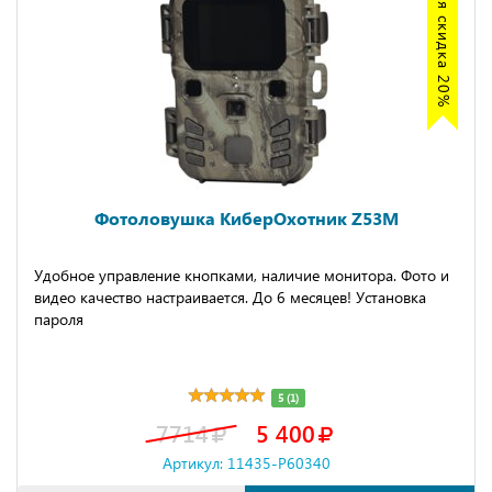
Акция скидка 20%
Фотоловушка КиберОхотник Z53M
Удобное управление кнопками, наличие монитора. Фото и
видео качество настраивается. До 6 месяцев! Установка
пароля
5 (1)
7714
5 400
Артикул: 11435-P60340