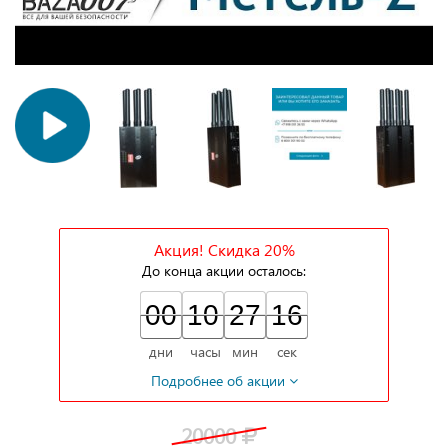
Акция! Скидка 20%
До конца акции осталось:
00
00
10
27
14
00
10
00
27
00
15
15
дни
часы
мин
сек
Подробнее об акции
20000