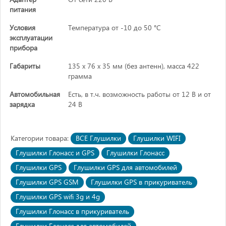
питания
Условия
Температура от -10 до 50 °C
эксплуатации
прибора
Габариты
135 х 76 х 35 мм (без антенн), масса 422
грамма
Автомобильная
Есть, в т.ч. возможность работы от 12 В и от
зарядка
24 В
Категории товара:
ВСЕ Глушилки
Глушилки WIFI
Глушилки Глонасс и GPS
Глушилки Глонасс
Глушилки GPS
Глушилки GPS для автомобилей
Глушилки GPS GSM
Глушилки GPS в прикуриватель
Глушилки GPS wifi 3g и 4g
Глушилки Глонасс в прикуриватель
Глушилки Глонасс для автомобилей