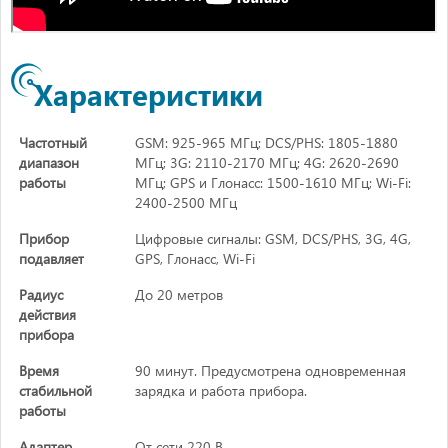
Характеристики
Частотный
GSM: 925-965 МГц; DCS/PHS: 1805-1880
диапазон
МГц; 3G: 2110-2170 МГц; 4G: 2620-2690
работы
МГц; GPS и Глонасс: 1500-1610 МГц; Wi-Fi:
2400-2500 МГц
Прибор
Цифровые сигналы: GSM, DCS/PHS, 3G, 4G,
подавляет
GPS, Глонасс, Wi-Fi
Радиус
До 20 метров
действия
прибора
Время
90 минут. Предусмотрена одновременная
стабильной
зарядка и работа прибора.
работы
Адаптер
От сети 220 В